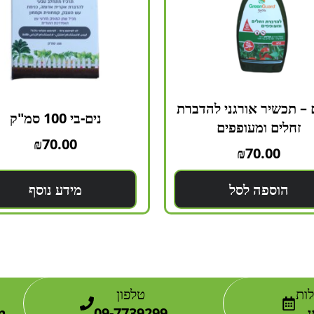
 – תכשיר אורגני להדברת
נים-בי 100 סמ"ק
זחלים ומעופפים
₪
70.00
₪
70.00
הוספה לסל
מידע נוסף
ות
טלפון
m
09-7739299