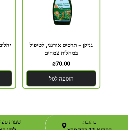
גניקן – תרסיס אורגני, לטיפול
יהלום
במחלות צמחים
₪
70.00
הוספה לסל
כתובת
שעות פעיל
הסדנא 11 כפר סבא
לחץ כאן