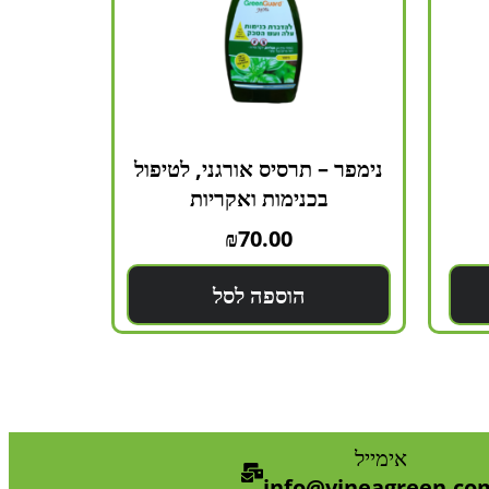
נימפר – תרסיס אורגני, לטיפול
בכנימות ואקריות
₪
70.00
הוספה לסל
אימייל
info@vineagreen.co