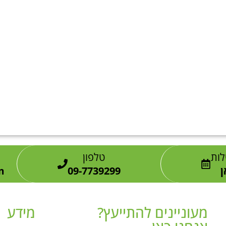
לות
טלפון
ן
09-7739299
m
מעוניינים להתייעץ?
מידע