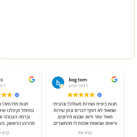
bog tom
גי
1 לפני חודש
1 לפני חודש
חנות כיפית ושירות מעולה!! ונהניתי
חנות מדהימה! ה
שמאוד לא דוחף דברים ונתן שירות
במיוחד וקיבלנו שי
מאוד עוזר ודאג שנצא מירוצים.
וברמה הגבוהה וה
ורואים שבאמת אכפת לו מהמוצרים.
מהרגע הראשון. בעל
והמוצרים זה מוצרים שהם מייצרים
זהב, סבלני ואדיב
קרא עוד
קרא ע
בעצמם, אז גם מאוד מעניין לראות
שאלה מקטנה ועד ג