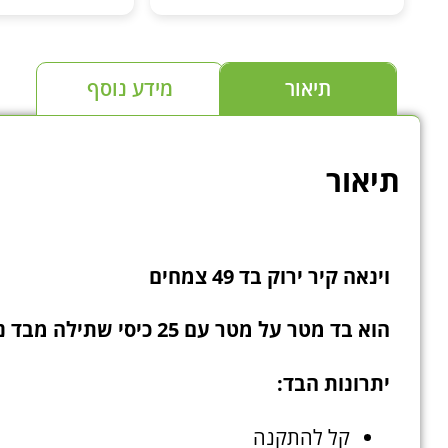
את הטכנולוגיה שהם מייצרים וגם
ידע.
כיף לדעת שבאמת קונים אצל היצרן
מומלץ בחום לכל 
ולא אצל צד שלישי. ממליץ לעקוב
בהידרופו
ולראות למי שמתעניין בצמחים
תיאור
מידע נוסף
ובטכנולוגיה לגידול צמחים
תיאור
וינאה קיר ירוק בד 49 צמחים
הוא בד מטר על מטר עם 25 כיסי שתילה מבד נושם מיוחד לגידול צמחים.
יתרונות הבד:
קל להתקנה