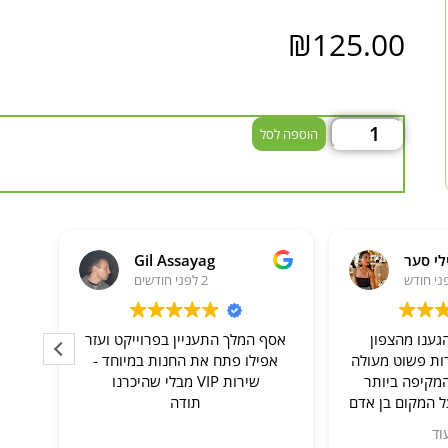
₪
125.00
הוספה לסל
לי סער
Gil Assayag
2 לפני חודשים
גענו מהצפון
אסף המלך התעניין בפרוייקט ועזר
שר
רות פשוט מעולה
אפילו פתח את החנות במיוחד -
מקיפה ביותר
שירות VIP מבלי שהיכרנו
 המקום בן אדם
תודה
, עונה על כל
וד
דולה עם המון