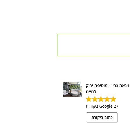
Yair Barkai
Avi Shaham
2 לפני חודשים
8 לפני חודשים
וינאה גרין - מוסיפה ירוק
לחיים
דיב ומקצועי , אני בהחלט
אחלה של מקום תמיכה בהכל מומלץ
ממליץ
בחום עוזרים בכל בעיה תמיכה הכל
27 Google ביקורות
מערכות מעולות אם לא הכי טובות
בארץ
כתוב ביקורת