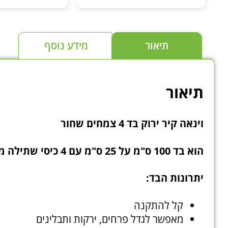
את הטכנולוגיה שהם מייצרים וגם
ידע.
כיף לדעת שבאמת קונים אצל היצרן
מומלץ בחום לכל מי 
ולא אצל צד שלישי. ממליץ לעקוב
בהידרופוניק
ולראות למי שמתעניין בצמחים
תיאור
מידע נוסף
ובטכנולוגיה לגידול צמחים
תיאור
וינאה קיר ירוק בד 4 צמחים שחור
הוא בד 100 ס"מ על 25 ס"מ עם 4 כיסי שתילה מבד נושם מיוחד לגידול צמחים.
יתרונות הבד:
קל להתקנה
מאפשר לגדל פרחים, ירקות ותבלינים