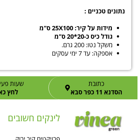
נתונים טכניים :
מידות על קיר: 25X100 ס"מ
גודל כיס כ-20*20 ס"מ
משקל נטו: 200 גרם.
אספקה: עד 7 ימי עסקים
כתובת
שעות פעי
הסדנא 11 כפר סבא
לחץ כא
לינקים חשובים
פרויקטים קיר ירוק