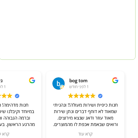
bog tom
גילי 
1 לפני חודש
1 לפני חודש
חנות כיפית ושירות מעולה!! ונהניתי
חנות מדהימה! הגענ
שמאוד לא דוחף דברים ונתן שירות
במיוחד וקיבלנו שירות
מאוד עוזר ודאג שנצא מירוצים.
וברמה הגבוהה והמקי
ורואים שבאמת אכפת לו מהמוצרים.
מהרגע הראשון. בעל המ
והמוצרים זה מוצרים שהם מייצרים
זהב, סבלני ואדיב, ע
קרא עוד
קרא עוד
בעצמם, אז גם מאוד מעניין לראות
שאלה מקטנה ועד גדול