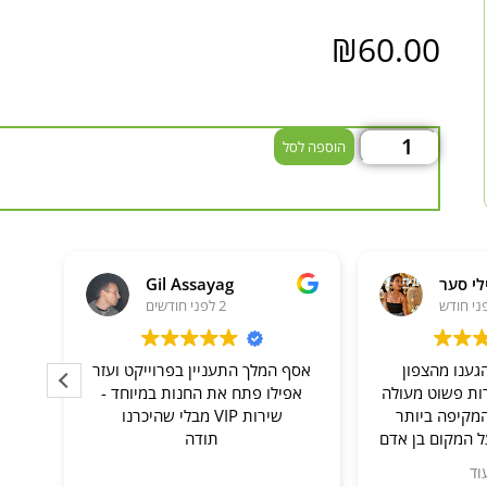
₪
60.00
הוספה לסל
סער
Gil Assayag
2 לפני חודשים
ו מהצפון
אסף המלך התעניין בפרוייקט ועזר
שרות א
 פשוט מעולה
אפילו פתח את החנות במיוחד -
פה ביותר
שירות VIP מבלי שהיכרנו
קום בן אדם
תודה
ונה על כל
ה עם המון