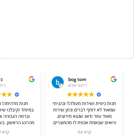
bog tom
גי
1 לפני חודש
1 לפני חודש
חנות כיפית ושירות מעולה!! ונהניתי
חנות מדהימה! ה
שמאוד לא דוחף דברים ונתן שירות
במיוחד וקיבלנו שי
מאוד עוזר ודאג שנצא מירוצים.
וברמה הגבוהה וה
ורואים שבאמת אכפת לו מהמוצרים.
מהרגע הראשון. בעל
והמוצרים זה מוצרים שהם מייצרים
זהב, סבלני ואדיב
קרא עוד
קרא ע
בעצמם, אז גם מאוד מעניין לראות
שאלה מקטנה ועד ג