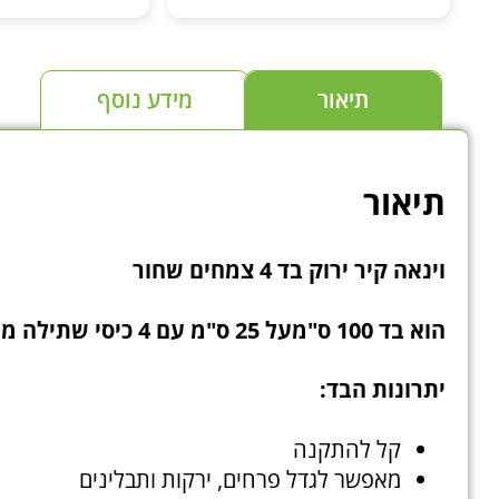
את הטכנולוגיה שהם מייצרים וגם
ידע.
כיף לדעת שבאמת קונים אצל היצרן
מומלץ בחום לכל 
ולא אצל צד שלישי. ממליץ לעקוב
בהידרופו
ולראות למי שמתעניין בצמחים
תיאור
מידע נוסף
ובטכנולוגיה לגידול צמחים
תיאור
וינאה קיר ירוק בד 4 צמחים שחור
הוא בד 100 ס"מעל 25 ס"מ עם 4 כיסי שתילה מבד נושם מיוחד לגידול צמחים.
יתרונות הבד:
קל להתקנה
מאפשר לגדל פרחים, ירקות ותבלינים