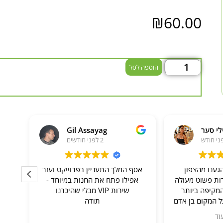
₪
60.00
הוספה לסל
לי סער
Gil Assayag
2 לפני חודשים
גענו מהצפון
אסף המלך התעניין בפרוייקט ועזר
שר
רות פשוט מעולה
אפילו פתח את החנות במיוחד -
מקיפה ביותר
שירות VIP מבלי שהיכרנו
 המקום בן אדם
תודה
, עונה על כל
וד
דולה עם המון