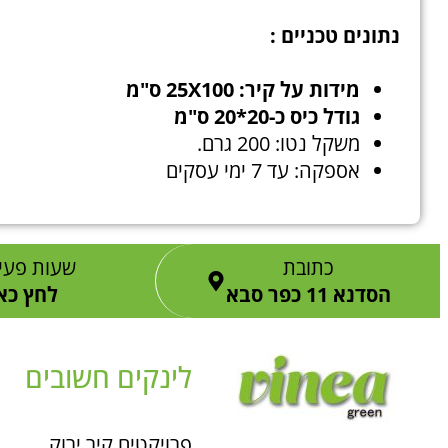
נתונים טכניים :
מידות על קיר: 25X100 ס"מ
גודל כיס כ-20*20 ס"מ
משקל נטו: 200 גרם.
אספקה: עד 7 ימי עסקים
כתובת
שעות פעי
הסדנא 11 כפר סבא
לחץ כא
לינקים חשובים
פרויקטים קיר ירוק