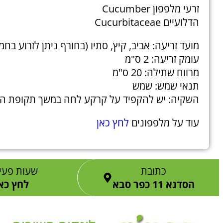
זרעי מלפפון Cucumber
הדלועיים Cucurbitaceae
מועד זריעה: אביב, קיץ, סתיו (בחורף ניתן לזרוע בח
עומק זריעה: 2 ס"מ
מרווח שתילה: 20 ס"מ
תנאי שמש: שמש
השקיה: יש להקפיד על קרקע לחה במשך תקופת הנ
עוד על מלפפונים
לחץ כאן
כתובת
שעות פעי
הסדנא 11 כפר סבא
לחץ כא