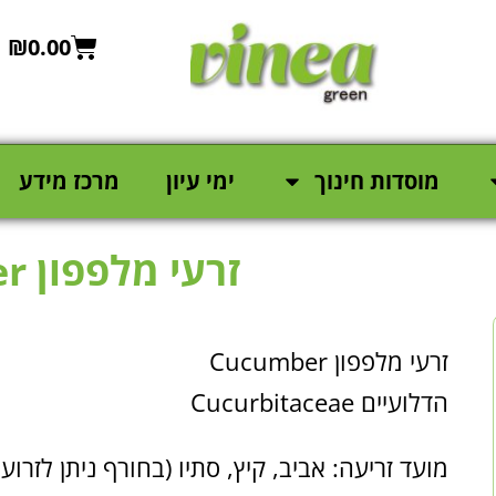
₪
0.00
מוסדות חינוך
ימי עיון
מרכז מידע
זרעי מלפפון Cucumber
זרעי מלפפון Cucumber
הדלועיים Cucurbitaceae
מועד זריעה: אביב, קיץ, סתיו (בחורף ניתן לזרו