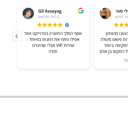
לי סער
Gil Assayag
2 לפני חודשים
גענו מהצפון
אסף המלך התעניין בפרוייקט ועזר
שר
רות פשוט מעולה
אפילו פתח את החנות במיוחד -
מקיפה ביותר
שירות VIP מבלי שהיכרנו
 המקום בן אדם
תודה
, עונה על כל
וד
דולה עם המון
מי שמתעניין
ניקה!