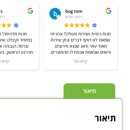
bog tom
גי
1 לפני חודש
1 לפני חודש
חנות כיפית ושירות מעולה!! ונהניתי
חנות מדהימה! ה
שמאוד לא דוחף דברים ונתן שירות
במיוחד וקיבלנו שי
מאוד עוזר ודאג שנצא מירוצים.
וברמה הגבוהה וה
ורואים שבאמת אכפת לו מהמוצרים.
מהרגע הראשון. בעל
והמוצרים זה מוצרים שהם מייצרים
זהב, סבלני ואדיב
קרא עוד
קרא ע
בעצמם, אז גם מאוד מעניין לראות
שאלה מקטנה ועד ג
את הטכנולוגיה שהם מייצרים וגם
ידע.
כיף לדעת שבאמת קונים אצל היצרן
מומלץ בחום לכל 
ולא אצל צד שלישי. ממליץ לעקוב
בהידרופו
ולראות למי שמתעניין בצמחים
תיאור
ובטכנולוגיה לגידול צמחים
תיאור