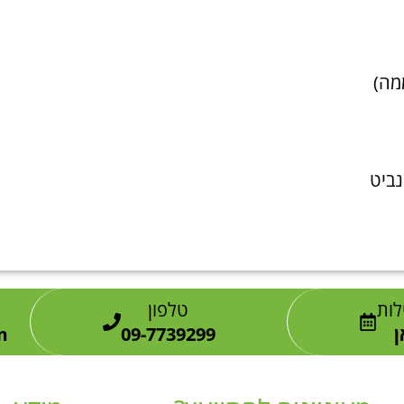
ממה)
ביט
לות
טלפון
ן
09-7739299
m