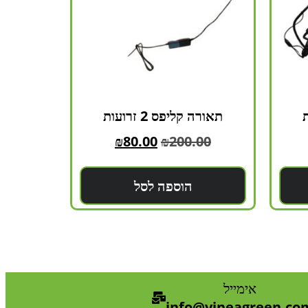
תאורה קליפס 2 זרועות
₪
80.00
₪
200.00
הוספה לסל
אימייל
info@vineagreen.co