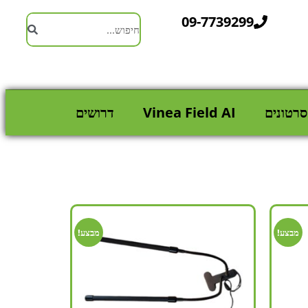
09-7739299
סרטונים
Vinea Field AI
דרושים
מבצע!
מבצע!