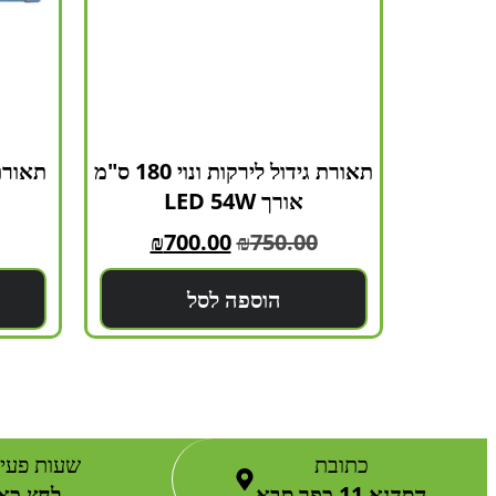
תאורת גידול לירקות ונוי 180 ס"מ
אורך LED 54W
₪
700.00
₪
750.00
הוספה לסל
כתובת
שעות פעיל
הסדנא 11 כפר סבא
לחץ כאן