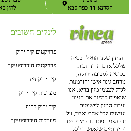
הסדנא 11 כפר סבא
לחץ כאן
לינקים חשובים
פרויקטים קיר ירוק
"החזון שלנו הוא להבטיח
פרויקטים הידרופוניקה
שלכל אדם תהיה זכות
בסיסית לסביבה ירוקה,
קיר ירוק נייד
מרחב גינון אישי והזדמנות
לגדל לעצמו מזון בריא. אנו
מערכות קיר ירוק
שואפים להפוך את הגינון
וגידול המזון לפשוטים
קיר ירוק ברגע
ונגישים לכל אחת ואחד, על
מערכות הידרופוניקה
ידי הצעת פתרונות מיטביים
וידידותיים שיאפשרו לכל