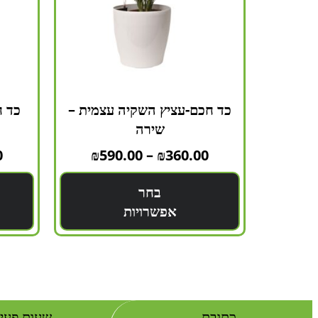
כד חכם-עציץ השקיה עצמית –
כד ח
שירה
0
₪
590.00
–
₪
360.00
בחר
אפשרויות
כתובת
שעות פעיל