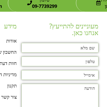
m
09-7739299
מעוניינים להתייעץ?
מידע
אנחנו כאן.​
אודות
החשבון ש
חוות דעת
מדיניות ה
תקנון
צור קשר