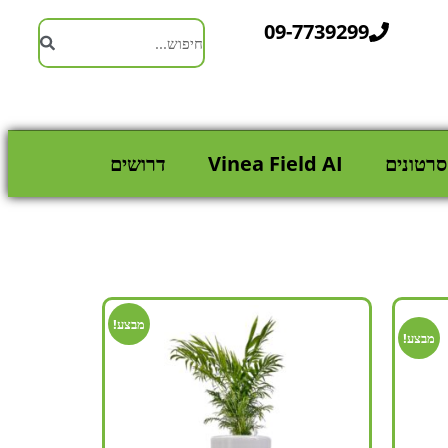
09-7739299
סרטונים
Vinea Field AI
דרושים
מבצע!
מבצע!