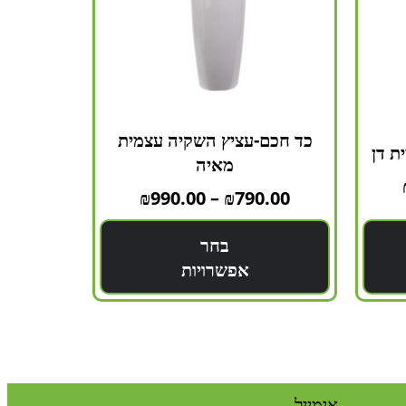
כד חכם-עציץ השקיה עצמית
ת דן
מאיה
₪
990.00
–
₪
790.00
בחר
אפשרויות
אימייל