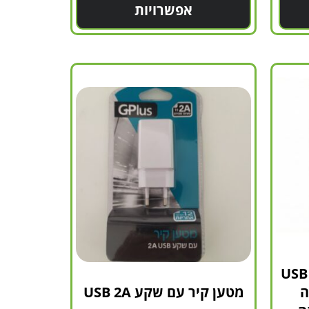
אפשרויות
פנל סולרי 9V עם חיבור USB
ה
מטען קיר עם שקע USB 2A