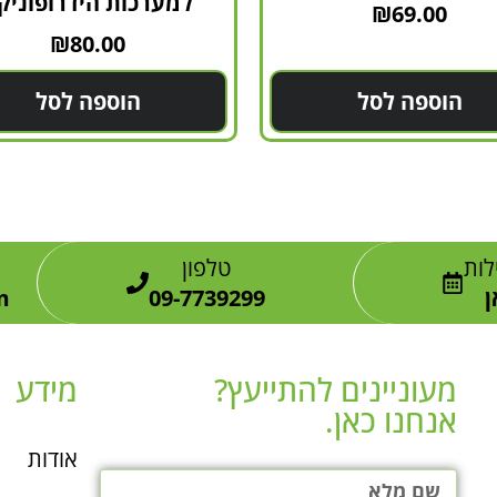
למערכות הידרופוניק
₪
69.00
₪
80.00
הוספה לסל
הוספה לסל
לות
טלפון
ן
09-7739299
m
מעוניינים להתייעץ?
מידע
אנחנו כאן.​
אודות