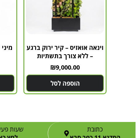
וינאה אואזיס – קיר ירוק ברגע
מיני 
– ללא צורך בתשתיות
₪
9,000.00
הוספה לסל
כתובת
שעות פעי
הסדנא 11 כפר סבא
לחץ כא