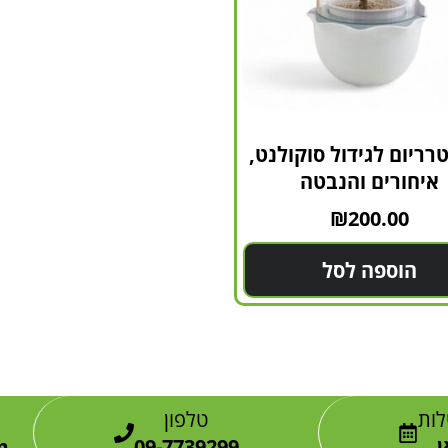
טרריום לגידול סוקולנט,
איחורים והנבטה
₪
200.00
הוספה לסל
לות
טלפון
ן
09-7739299
m