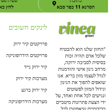
כתובת
שעות פעיל
הסדנא 11 כפר סבא
לחץ כאן
לינקים חשובים
פרויקטים קיר ירוק
"החזון שלנו הוא להבטיח
פרויקטים הידרופוניקה
שלכל אדם תהיה זכות
בסיסית לסביבה ירוקה,
קיר ירוק נייד
מרחב גינון אישי והזדמנות
לגדל לעצמו מזון בריא. אנו
מערכות קיר ירוק
שואפים להפוך את הגינון
וגידול המזון לפשוטים
קיר ירוק ברגע
ונגישים לכל אחת ואחד, על
מערכות הידרופוניקה
ידי הצעת פתרונות מיטביים
וידידותיים שיאפשרו לכל