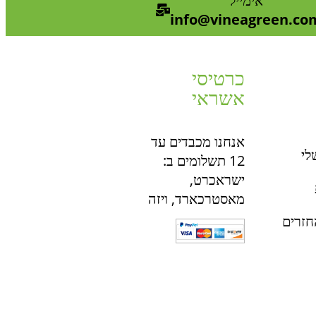
אימייל
info@vineagreen.co
כרטיסי
אשראי
אנחנו מכבדים עד
לי
12 תשלומים ב:
ישראכרט,
מאסטרכארד, ויזה
חזרים