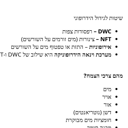
שיטות לגידול הידרופוני
DWC
–
רפסודות צפות
NFT
–
צינורות (מים זורמים על השורשים)
אירופוניות
– התזת או טפטוף מים על השורשים
מערכת וינאה הידרופוניקה
היא שילוב של DWC ו-NFT
מהם צרכי הצמח?
מים
אויר
אור
דשן (נוטריאנטים)
חומציות מים מבוקרת
מבנה תומך