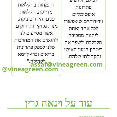
התמחות בחקלאות
פתרונות
מדייקת, חקלאות
אופטימליים
פנים, הידרופוניקה,
וידידותיים שיאפשרו
גינות גג וקירות ירוקים,
לכל אחד ואחת
אשר מסייעים לנו
ליהנות מסביבה
להגשים את המחויבות
מלבלבת ולשפר את
שלנו לספק פתרונות
ביטחון המזון האישי
בריאים וברי-קיימא
והקהילתי שלהם."
לקהילה."
assaf@vineagreen.com
ne@vineagreen.com
עוד על וינאה גרין